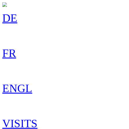
DE
FR
ENGL
VISITS