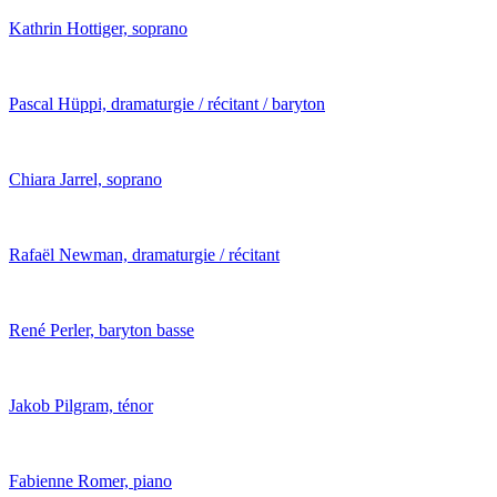
Kathrin Hottiger, soprano
Pascal Hüppi, dramaturgie / récitant / baryton
Chiara Jarrel, soprano
Rafaël Newman, dramaturgie / récitant
René Perler, baryton basse
Jakob Pilgram, ténor
Fabienne Romer, piano