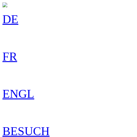
DE
FR
ENGL
BESUCH