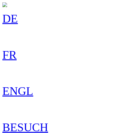
DE
FR
ENGL
BESUCH