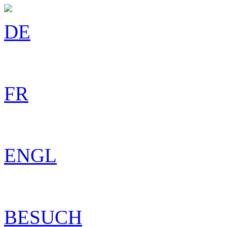
DE
FR
ENGL
BESUCH