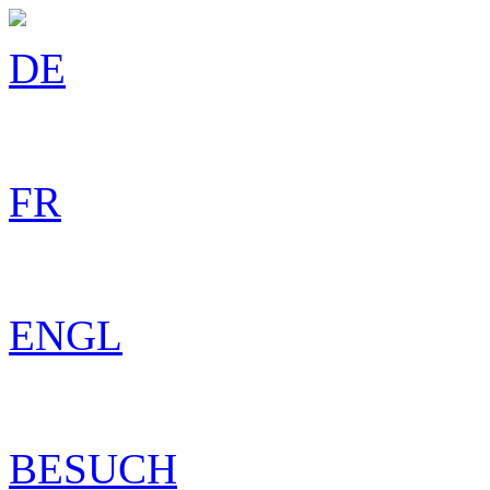
DE
FR
ENGL
BESUCH