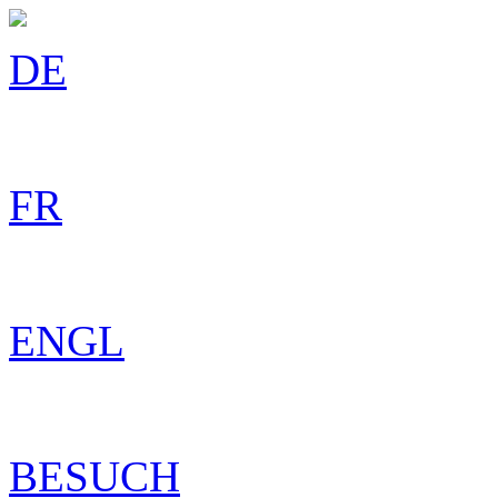
DE
FR
ENGL
BESUCH